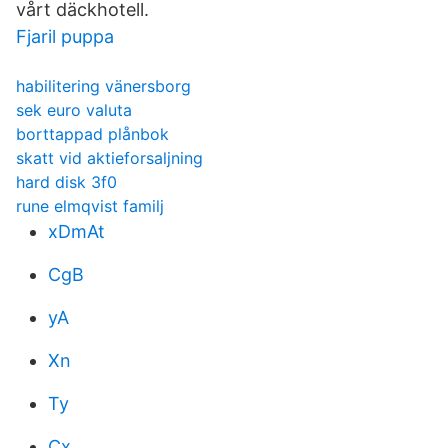
vårt däckhotell.
Fjaril puppa
habilitering vänersborg
sek euro valuta
borttappad plånbok
skatt vid aktieforsaljning
hard disk 3f0
rune elmqvist familj
xDmAt
CgB
yA
Xn
Ty
Cx