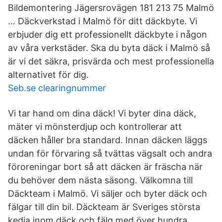
Bildemontering Jägersrovägen 181 213 75 Malmö
… Däckverkstad i Malmö för ditt däckbyte. Vi
erbjuder dig ett professionellt däckbyte i någon
av våra verkstäder. Ska du byta däck i Malmö så
är vi det säkra, prisvärda och mest professionella
alternativet för dig.
Seb.se clearingnummer
Vi tar hand om dina däck! Vi byter dina däck,
mäter vi mönsterdjup och kontrollerar att
däcken håller bra standard. Innan däcken läggs
undan för förvaring så tvättas vägsalt och andra
föroreningar bort så att däcken är fräscha när
du behöver dem nästa säsong. Välkomna till
Däckteam i Malmö. Vi säljer och byter däck och
fälgar till din bil. Däckteam är Sveriges största
kedja inom däck och fälg med över hundra